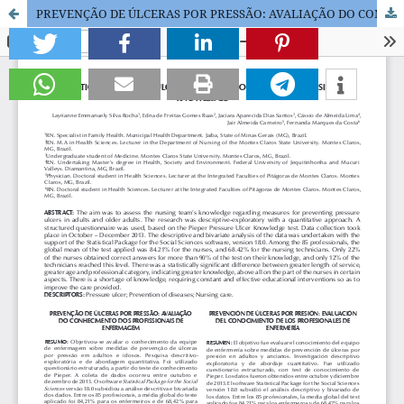
PREVENÇÃO DE ÚLCERAS POR PRESSÃO: AVALIAÇÃO DO CONHECIMENTO DOS PROFISSIONAIS DE ENFERMAGEM