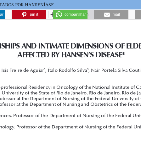
ETADOS POR HANSENÍASE
ar
pin it
compartilhar
mail