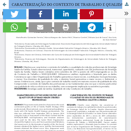
CARACTERIZAÇÃO DO CONTEXTO DE TRABALHO E QUALIDADE DE VIDA DOS PROFISSIONAIS DA ESTRATÉGIA SAÚDE DA FAMÍLIA