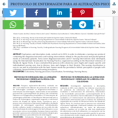
PROTOCOLO DE ENFERMAGEM PARA AS ALTERAÇÕES PSICOSSOCIAIS E ESPIRITUAIS DA PESSOA COM COLOSTOMIA