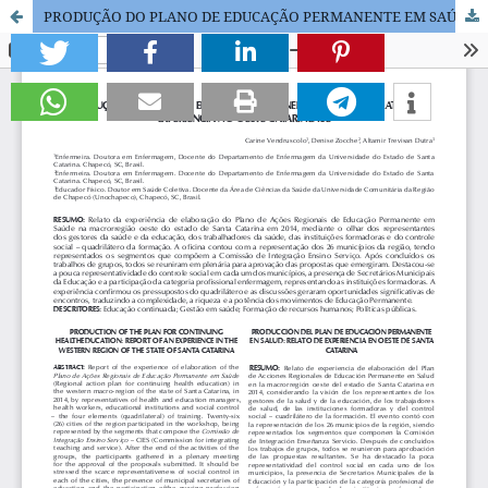
PRODUÇÃO DO PLANO DE EDUCAÇÃO PERMANENTE EM SAÚDE: UM RELATO DE EXPERIÊNCIA NO OESTE CATARINENSE