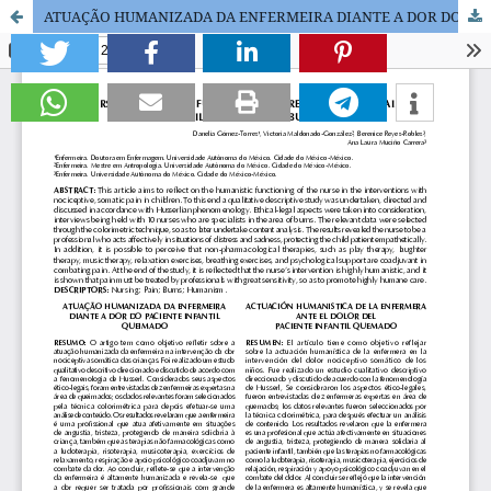
ATUAÇÃO HUMANIZADA DA ENFERMEIRA DIANTE A DOR DO PACIENTE INFANTIL QUEIMADO