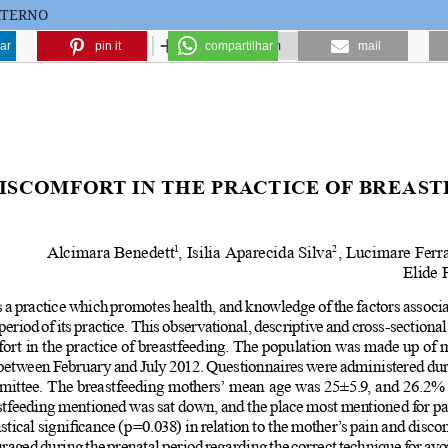
ATERNO
ar
pin it
compartilhar
mail