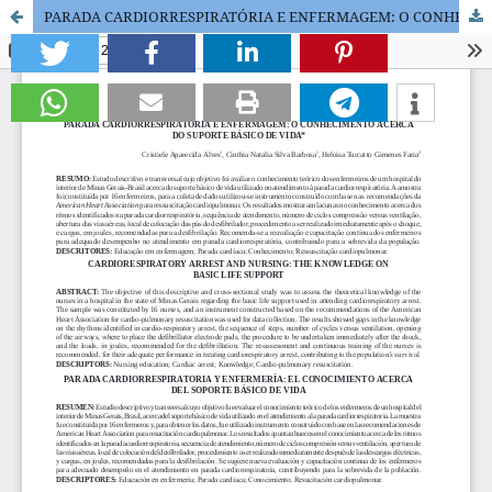
PARADA CARDIORRESPIRATÓRIA E ENFERMAGEM: O CONHECIMENTO ACERCA DO SUPORTE BÁSICO DE VIDA