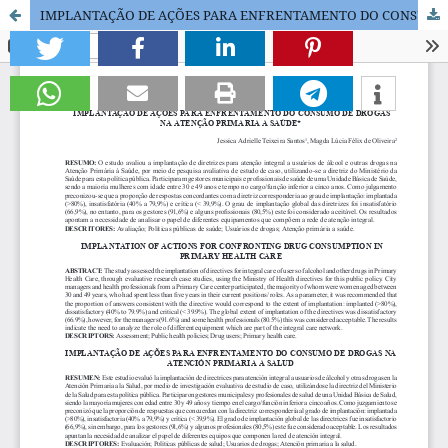
IMPLANTAÇÃO DE AÇÕES PARA ENFRENTAMENTO DO CONSUMO DE DROGAS NA ATENÇÃO PRIMARIA A SAÚDE