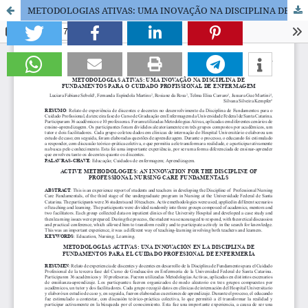
METODOLOGIAS ATIVAS: UMA INOVAÇÃO NA DISCIPLINA DE FUNDAMENTOS PARA O CUIDADO PROFISSIONAL DE ENFERMAGEM