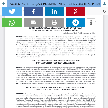
AÇÕES DE EDUCAÇÃO PERMANENTE DESENVOLVIDAS PARA OS AGENTES COMUNITARIOS DE SAÚDE