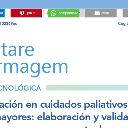
ar
pin it
compartilhar
mail