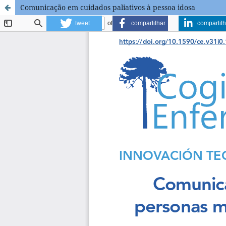
Comunicação em cuidados paliativos à pessoa idosa
tweet
compartilhar
compartilh