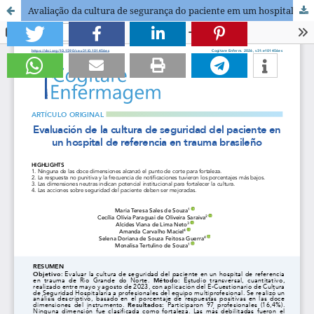
Avaliação da cultura de segurança do paciente em um hospital referência em trauma brasileiro