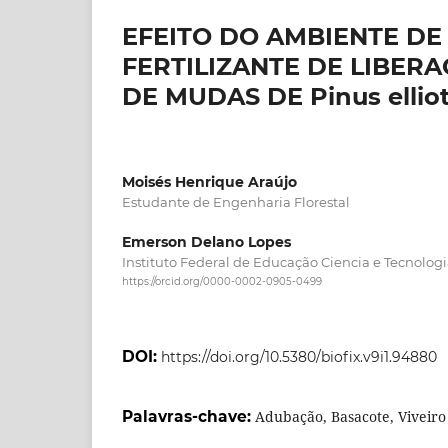
EFEITO DO AMBIENTE DE
FERTILIZANTE DE LIBE
DE MUDAS DE Pinus elliott
Moisés Henrique Araújo
Estudante de Engenharia Florestal
Emerson Delano Lopes
Instituto Federal de Educação Ciencia e Tecnolog
https://orcid.org/0000-0002-0905-0499
DOI:
https://doi.org/10.5380/biofix.v9i1.94880
Palavras-chave:
Adubação, Basacote, Viveiro 