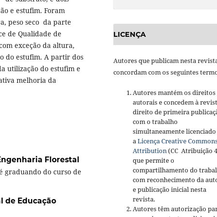
ção e estufim. Foram
ra, peso seco da parte
dice de Qualidade de
LICENÇA
com exceção da altura,
ro do estufim. A partir dos
Autores que publicam nesta revist
a utilização do estufim e
concordam com os seguintes termo
ativa melhoria da
Autores mantém os direitos
autorais e concedem à revis
direito de primeira publicaç
com o trabalho
simultaneamente licenciado
a
Licença Creative Common
Attribution
(CC Atribuição 4
ngenharia Florestal
que permite o
compartilhamento do traba
é graduando do curso de
com reconhecimento da aut
e publicação inicial nesta
revista.
al de Educação
Autores têm autorização pa