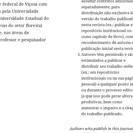
assumir contratos adicionai
e Federal de Viçosa com
separadamente, para
s pela Universidade
distribuição não-exclusiva d
Universidade Estadual do
versão do trabalho publicad
nesta revista (ex.: publicar 
as do setor florestal
repositório institucional ou
, nas áreas de
como capítulo de livro), co
professor e pesquisador
reconhecimento de autoria 
publicação inicial nesta revis
Autores têm permissão e sã
estimulados a publicar e
distribuir seu trabalho
onlin
(ex.: em repositórios
institucionais ou na sua pág
pessoal) a qualquer ponto a
ou durante o processo editor
já que isso pode gerar alter
produtivas, bem como
aumentar o impacto e a cita
do trabalho publicado.
Authors who publish in this journa