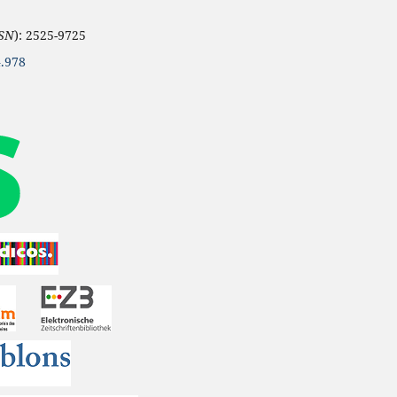
SSN
): 2525-9725
.978