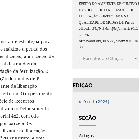
EFEITO DO AMBIENTE DE CULTIVO 
DAS DOSES DE FERTILIZANTE DE
LIBERAÇÃO CONTROLADA NA
QUALIDADE DE MUDAS DE Pinus
elliottii.
Biofix Scientific Journal
,
9
(1),
24–29.
ortante estratégia para
https://doi.org/10.5380/biofix.v9i1.94
80
ao máximo a perda dos
rtilização, a utilização de
Fomatos de Citação
cial das mudas da
iação da fertilização. O
dução de mudas de
P.
EDIÇÃO
zante de liberação
m estufim. O experimento
ório de Recursos
v. 9 n. 1 (2024)
tilizado o Delineamento
orial 4x2, com oito
SEÇÃO
por parcela. Os
tilizante de liberação
Artigos
-1
de substrato, e dois