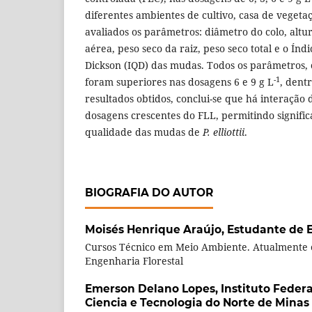
diferentes ambientes de cultivo, casa de vegeta
avaliados os parâmetros: diâmetro do colo, altu
aérea, peso seco da raiz, peso seco total e o Ín
Dickson (IQD) das mudas. Todos os parâmetros, 
-1
foram superiores nas dosagens 6 e 9 g L
, dent
resultados obtidos, conclui-se que há interação d
dosagens crescentes do FLL, permitindo signific
qualidade das mudas de
P. elliottii
.
BIOGRAFIA DO AUTOR
Moisés Henrique Araújo,
Estudante de E
Cursos Técnico em Meio Ambiente. Atualmente 
Engenharia Florestal
Emerson Delano Lopes,
Instituto Feder
Ciencia e Tecnologia do Norte de Minas