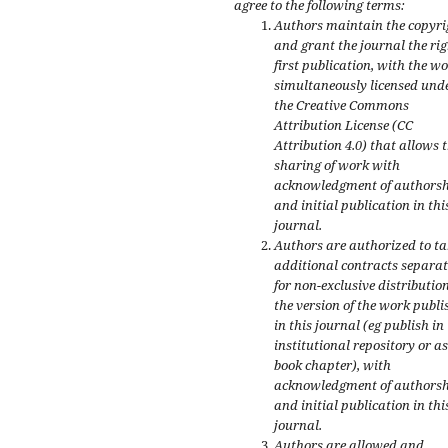
agree to the following terms:
Authors maintain the copyri
and grant the journal the rig
first publication, with the w
simultaneously licensed und
the Creative Commons
Attribution License (CC
Attribution 4.0) that allows 
sharing of work with
acknowledgment of authors
and initial publication in thi
journal.
Authors are authorized to ta
additional contracts separat
for non-exclusive distribution
the version of the work publi
in this journal (eg publish in
institutional repository or as
book chapter), with
acknowledgment of authors
and initial publication in thi
journal.
Authors are allowed and