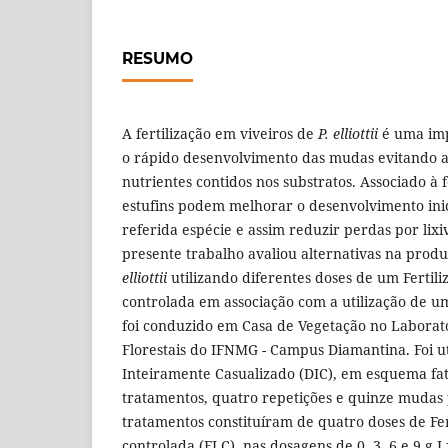
RESUMO
A fertilização em viveiros de
P. elliottii
é uma imp
o rápido desenvolvimento das mudas evitando 
nutrientes contidos nos substratos. Associado à fe
estufins podem melhorar o desenvolvimento ini
referida espécie e assim reduzir perdas por lixiv
presente trabalho avaliou alternativas na pro
elliottii
utilizando diferentes doses de um Fertili
controlada em associação com a utilização de u
foi conduzido em Casa de Vegetação no Laborat
Florestais do IFNMG - Campus Diamantina. Foi u
Inteiramente Casualizado (DIC), em esquema fat
tratamentos, quatro repetições e quinze mudas 
tratamentos constituíram de quatro doses de Fer
controlada (FLC), nas dosagens de 0, 3, 6 e 9 g L