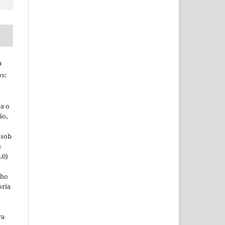
a
s:
ta o
ão,
 sob
s
.0)
lho
oria
ra