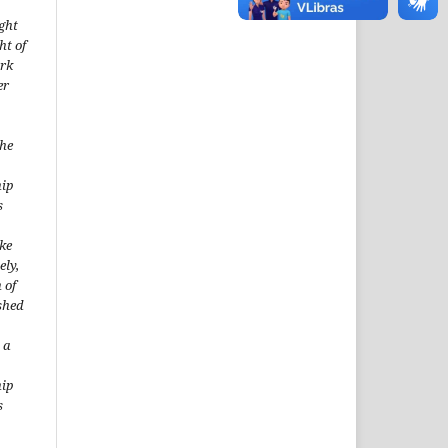
ght
ht of
ork
er
the
hip
s
ke
ely,
 of
shed
 a
hip
s