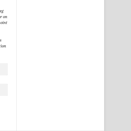
(eg
or on
point
s
tion