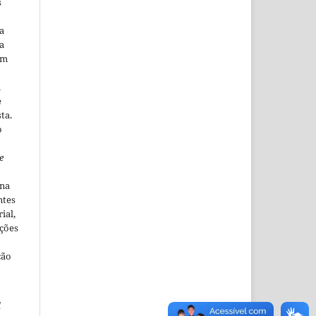
s
a
a
em
m
e
ta.
o
e
ina
ntes
ial,
ações
ção
l