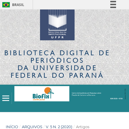
BRASIL
Simplifique!
Comunica BR
Participe
Acesso à informação
Legislação
BIBLIOTECA DIGITAL
DE
Canais
PERIÓDICOS
DA UNIVERSIDADE
FEDERAL DO PARANÁ
INÍCIO
/
ARQUIVOS
/
V. 5 N. 2 (2020)
/
Artigos