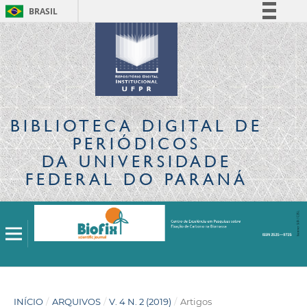
BRASIL
Simplifique!
Comunica BR
Participe
Acesso à informação
Legislação
BIBLIOTECA DIGITAL
DE
Canais
PERIÓDICOS
DA UNIVERSIDADE
FEDERAL DO PARANÁ
INÍCIO
/
ARQUIVOS
/
V. 4 N. 2 (2019)
/
Artigos