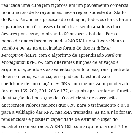
realizada uma cubagem rigorosa em um povoamento comercial
no município de Paragominas, mesorregião sudeste do Estado
do Pará. Para maior precisão de cubagem, todos os clones foram
separados em três classes diamétricas, sendo abatidas cinco
árvores por classe, totalizando 60 árvores abatidas. Para o
banco de dados foram treinadas 240 RNA no software Neuro
versão 4.06. As RNA treinadas foram do tipo
Multilayer
Perceptron
(MLP), com o algoritmo de aprendizado
Resilient
Propagation
RPROP+, com diferentes funções de ativação e
arquitetura, sendo estas avaliadas quanto o bias, raiz quadrada
do erro médio, variância, erro padrão da estimativa e
coeficiente de correlação. As RNA com menor valor ponderado
foram as 165, 202, 204, 203 e 177, as quais apresentaram função
de ativação do tipo sigmoidal. O coeficiente de correlação
apresentou valores maiores que 0,99 para o treinamento e 0,98
para a validação das RNA, nas RNA treinadas. As RNA não foram
tendenciosas e possuem capacidade de estimar o
taper
do
eucalipto com acurácia. A RNA 165, com arquitetura de 5-7-1 e