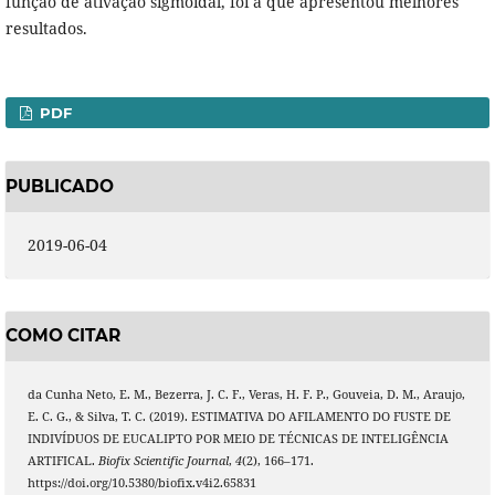
função de ativação sigmoidal, foi a que apresentou melhores
resultados.
PDF
PUBLICADO
2019-06-04
COMO CITAR
da Cunha Neto, E. M., Bezerra, J. C. F., Veras, H. F. P., Gouveia, D. M., Araujo,
E. C. G., & Silva, T. C. (2019). ESTIMATIVA DO AFILAMENTO DO FUSTE DE
INDIVÍDUOS DE EUCALIPTO POR MEIO DE TÉCNICAS DE INTELIGÊNCIA
ARTIFICAL.
Biofix Scientific Journal
,
4
(2), 166–171.
https://doi.org/10.5380/biofix.v4i2.65831