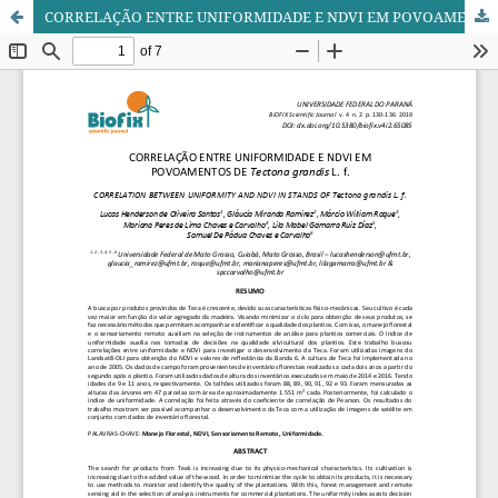
CORRELAÇÃO ENTRE UNIFORMIDADE E NDVI EM POVOAMENTOS DE Tectona grandis L. f.