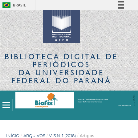
BRASIL
Simplifique!
Comunica BR
Participe
Acesso à informação
Legislação
BIBLIOTECA DIGITAL
DE
Canais
PERIÓDICOS
DA UNIVERSIDADE
FEDERAL DO PARANÁ
INÍCIO
/
ARQUIVOS
/
V. 3 N. 1 (2018)
/
Artigos