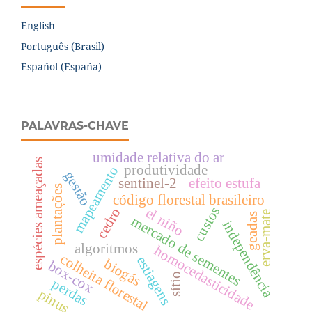
English
Português (Brasil)
Español (España)
PALAVRAS-CHAVE
umidade relativa do ar
espécies ameaçadas
produtividade
mapeamento
gestão
sentinel-2
efeito estufa
plantações
código florestal brasileiro
custos
cedro
el niño
erva-mate
geadas
mercado de sementes
independência
algoritmos
homocedasticidade
colheita florestal
estiagens
biogás
box-cox
sítio
perdas
pinus