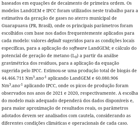
baseados em equações de decaimento de primeira ordem. Os
modelos LandGEM e IPCC foram utilizados neste trabalho para a
estimativa da geração de gases no aterro municipal de
Guarapuava (PR, Brasil), onde os principais parâmetros foram
escolhidos com base nos dados frequentemente aplicados para
cada modelo: valores
default
sugeridos para as condições locais
específicas, para a aplicação do
software
LandGEM; e cálculo do
potencial de geração de metano (L
) a partir da análise
0
gravimétrica dos resíduos, para a aplicação da equação
sugerida pelo IPCC. Estimou-se uma produção total de biogás de
3
-1
44.466.711 Nm
.ano
aplicando LandGEM e 60.080.906
3
-1
Nm
.ano
aplicando IPCC, onde os picos de produção foram
observados nos anos de 2021 e 2020, respectivamente. A escolha
do modelo mais adequado dependerá dos dados disponíveis e,
para maior aproximação de resultados reais, os parâmetros
adotados devem ser analisados com cautela, considerando as
diferentes condições climáticas e operacionais de cada caso.