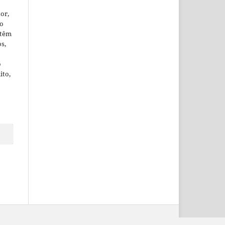
or,
ão
 têm
os,
o
ito,