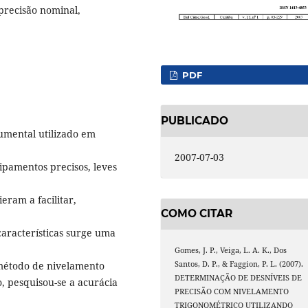
 precisão nominal,
PDF
PUBLICADO
rumental utilizado em
2007-07-03
pamentos precisos, leves
eram a facilitar,
COMO CITAR
aracterísticas surge uma
Gomes, J. P., Veiga, L. A. K., Dos
 método de nivelamento
Santos, D. P., & Faggion, P. L. (2007).
DETERMINAÇÃO DE DESNÍVEIS DE
o, pesquisou-se a acurácia
PRECISÃO COM NIVELAMENTO
TRIGONOMÉTRICO UTILIZANDO