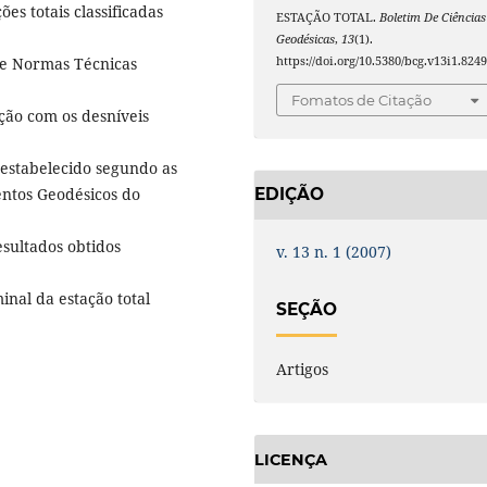
s totais classificadas
ESTAÇÃO TOTAL.
Boletim De Ciências
Geodésicas
,
13
(1).
 de Normas Técnicas
https://doi.org/10.5380/bcg.v13i1.824
Fomatos de Citação
ção com os desníveis
estabelecido segundo as
ntos Geodésicos do
EDIÇÃO
resultados obtidos
v. 13 n. 1 (2007)
nal da estação total
SEÇÃO
Artigos
LICENÇA