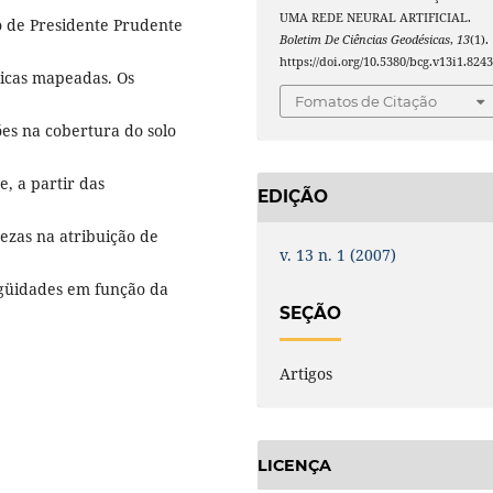
UMA REDE NEURAL ARTIFICIAL.
o de Presidente Prudente
Boletim De Ciências Geodésicas
,
13
(1).
https://doi.org/10.5380/bcg.v13i1.824
ticas mapeadas. Os
Fomatos de Citação
ões na cobertura do solo
e, a partir das
EDIÇÃO
tezas na atribuição de
v. 13 n. 1 (2007)
igüidades em função da
SEÇÃO
Artigos
LICENÇA