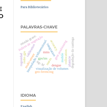
Para Bibliotecários
E
O
PALAVRAS-CHAVE
missão grace.
o
degradação da caatinga
interpolação tridimensional.
accuracy.
gnss positioning
i
n
di
c
e
s
d
e
v
e
g
et
a
ç
ã
integration
calibration
collocation.
mms
redes gps
multi-sensor
mobile
rugosidad
planicie
gps/ins
marés
sig-3d
dengue
visualização de volumes
geo-ferencing
IDIOMA
English