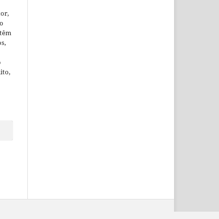
or,
ão
 têm
os,
o
ito,