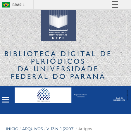
BRASIL
Simplifique!
Comunica BR
Participe
Acesso à informação
Legislação
BIBLIOTECA DIGITAL
DE
Canais
PERIÓDICOS
DA UNIVERSIDADE
FEDERAL DO PARANÁ
INÍCIO
/
ARQUIVOS
/
V. 13 N. 1 (2007)
/
Artigos