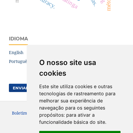
m
é
t
o
d
o
s
c
a
accuracy.
IDIOMA
English
O nosso site usa
Português (Brasil)
cookies
Este site utiliza cookies e outras
ENVIAR SUBMISSÃO
tecnologias de rastreamento para
melhorar sua experiência de
navegação para os seguintes
Boletim de Ciências Geodésicas. ISSN: 1982-2170
propósitos:
para ativar a
funcionalidade básica do site
.