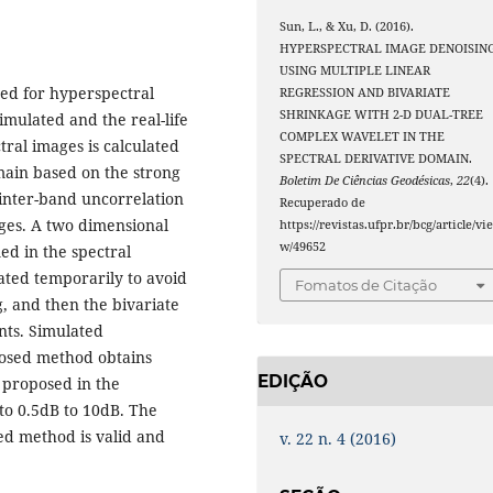
Sun, L., & Xu, D. (2016).
HYPERSPECTRAL IMAGE DENOISIN
USING MULTIPLE LINEAR
sed for hyperspectral
REGRESSION AND BIVARIATE
SHRINKAGE WITH 2-D DUAL-TREE
imulated and the real-life
COMPLEX WAVELET IN THE
ral images is calculated
SPECTRAL DERIVATIVE DOMAIN.
omain based on the strong
Boletim De Ciências Geodésicas
,
22
(4).
e inter-band uncorrelation
Recuperado de
ges. A two dimensional
https://revistas.ufpr.br/bcg/article/vi
w/49652
ed in the spectral
vated temporarily to avoid
Fomatos de Citação
, and then the bivariate
ents. Simulated
posed method obtains
EDIÇÃO
 proposed in the
 to 0.5dB to 10dB. The
ed method is valid and
v. 22 n. 4 (2016)