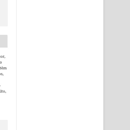
or,
ão
 têm
os,
o
ito,