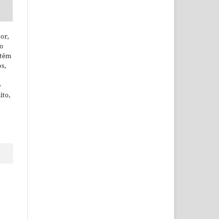
or,
ão
 têm
os,
o
ito,