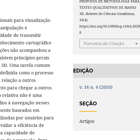
PROPOSTA DE METODOLOGIA PARA
TESTES QUALITATIVOS DE MAPAS
3D.
Boletim De Ciências Geodésicas
,
ionais para visualização
16
(4).
https://doi.org/10.5380/bcg.v16i4.202
manipulação e
8
idade de transmitir
onhecimento cartográfico
Fomatos de Citação
tações não acompanhou a
istem princípios gerais
as 3D. Uma tarefa comum
EDIÇÃO
 definida como o processo
 relação a outros
v. 16 n. 4 (2010)
nto para chegar a outros
o relativa não é uma
ílios à navegação nesses
SEÇÃO
lmente baseados em
lizadas por usuários para
Artigos
aliar a eficiência de
da capacidade de