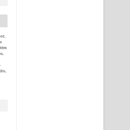
or,
ão
 têm
os,
o
ito,