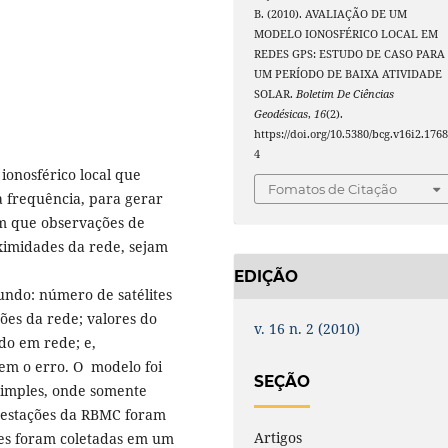
B. (2010). AVALIAÇÃO DE UM
MODELO IONOSFÉRICO LOCAL EM
REDES GPS: ESTUDO DE CASO PARA
UM PERÍODO DE BAIXA ATIVIDADE
SOLAR.
Boletim De Ciências
Geodésicas
,
16
(2).
https://doi.org/10.5380/bcg.v16i2.176
4
ionosférico local que
Fomatos de Citação
 frequência, para gerar
em que observações de
ximidades da rede, sejam
EDIÇÃO
undo: número de satélites
ões da rede; valores do
v. 16 n. 2 (2010)
do em rede; e,
em o erro. O modelo foi
SEÇÃO
simples, onde somente
 estações da RBMC foram
Artigos
ões foram coletadas em um