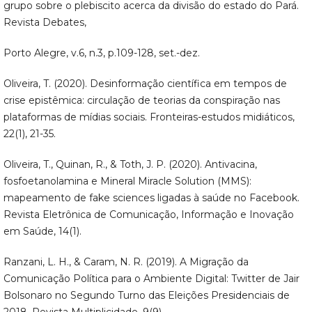
grupo sobre o plebiscito acerca da divisão do estado do Pará.
Revista Debates,
Porto Alegre, v.6, n.3, p.109-128, set.-dez.
Oliveira, T. (2020). Desinformação científica em tempos de
crise epistêmica: circulação de teorias da conspiração nas
plataformas de mídias sociais. Fronteiras-estudos midiáticos,
22(1), 21-35.
Oliveira, T., Quinan, R., & Toth, J. P. (2020). Antivacina,
fosfoetanolamina e Mineral Miracle Solution (MMS):
mapeamento de fake sciences ligadas à saúde no Facebook.
Revista Eletrônica de Comunicação, Informação e Inovação
em Saúde, 14(1).
Ranzani, L. H., & Caram, N. R. (2019). A Migração da
Comunicação Política para o Ambiente Digital: Twitter de Jair
Bolsonaro no Segundo Turno das Eleições Presidenciais de
2018. Revista Multiplicidade, 9(9).