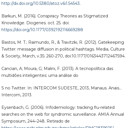
http://dx.doi.org/10.5380/atoz.v6i1.54543
.
Barkun, M. (2016). Conspiracy Theories as Stigmatized
Knowledge. Diogenes. oct. 25. doi:
https://doi.org/10.1177/0392192116669288
Bastos, M. T.; Raimundo, R., & Travitzki, R. (2012). Gatekeeping
Twitter: message diffusion in political hashtags. Media, Culture
& Society, March, v.35: 260-270, doi:10.1177/0163443712467594.
Cancian, A; Moura, G; Malini, F. (2013). A tecnopolítica das
multidões inteligentes: uma análise do
S no Twitter. In: INTERCOM SUDESTE, 2013, Manaus. Anais…
Intercom, 2013.
Eysenbach, G. (2006). Infodemiology: tracking flu-related
searches on the web for syndromic surveillance. AMIA Annual
Symposium, 244–248. Retirado de
https://www.ncbi.nlm.nih.gov/pmc/articles/PMC1839505/