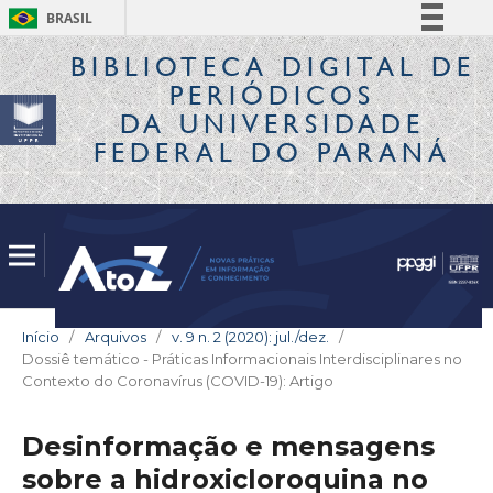
BRASIL
Simplifique!
BIBLIOTECA DIGITAL
DE
PERIÓDICOS
Comunica BR
DA UNIVERSIDADE
Participe
FEDERAL DO PARANÁ
Acesso à informação
Legislação
Canais
Início
/
Arquivos
/
v. 9 n. 2 (2020): jul./dez.
/
Dossiê temático - Práticas Informacionais Interdisciplinares no
Contexto do Coronavírus (COVID-19): Artigo
Desinformação e mensagens
sobre a hidroxicloroquina no