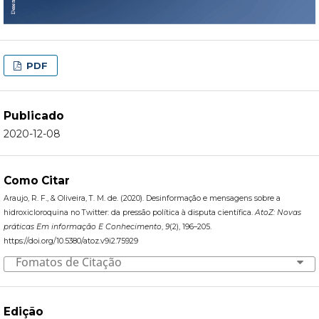
PDF
Publicado
2020-12-08
Como Citar
Araujo, R. F., & Oliveira, T. M. de. (2020). Desinformação e mensagens sobre a
hidroxicloroquina no Twitter: da pressão política à disputa científica.
AtoZ: Novas
práticas Em informação E Conhecimento
,
9
(2), 196–205.
https://doi.org/10.5380/atoz.v9i2.75929
Fomatos de Citação
Edição