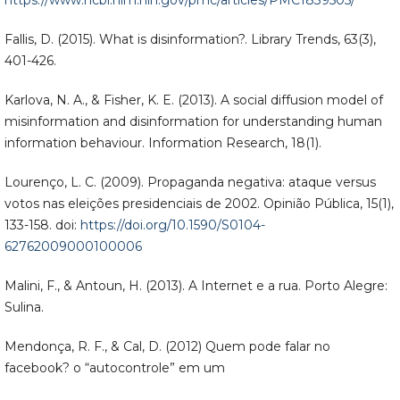
Fallis, D. (2015). What is disinformation?. Library Trends, 63(3),
401-426.
Karlova, N. A., & Fisher, K. E. (2013). A social diffusion model of
misinformation and disinformation for understanding human
information behaviour. Information Research, 18(1).
Lourenço, L. C. (2009). Propaganda negativa: ataque versus
votos nas eleições presidenciais de 2002. Opinião Pública, 15(1),
133-158. doi:
https://doi.org/10.1590/S0104-
62762009000100006
Malini, F., & Antoun, H. (2013). A Internet e a rua. Porto Alegre:
Sulina.
Mendonça, R. F., & Cal, D. (2012) Quem pode falar no
facebook? o “autocontrole” em um