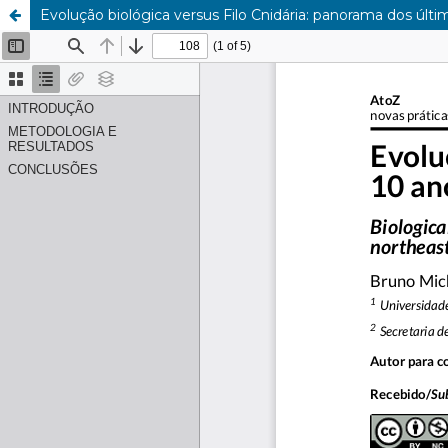
Evolução biológica versus Filo Cnidária: panorama dos últi