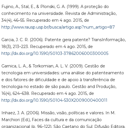
Fujino, A., Stal, E., & Plonski, G. A. (1999). A proteção do
conhecimento na universidade. Revista de Administração,
34(4), 46–55. Recuperado em 4 ago. 2015, de
http://www.rausp.usp.br/busca/artigo.asp?num_artigo=87
Garcia, J. C. R. (2006). Patente gera patente? TransInformação,
18(3), 213–223. Recuperado em 4 ago. 2015, de
http://dx.doi.org/10.1590/S0103-37862006000300005
Garnica, L. A., & Torkomian, A. L. V. (2009). Gestão de
tecnologia em universidades: uma análise do patenteamento
e dos fatores de dificuldade e de apoio à transferência de
tecnologia no estado de são paulo. Gestão and Produção,
16(4), 624–638. Recuperado em 4 ago. 2015, de
http://dx.doi.org/10.1590/S0104-530X2009000400011
Inhaez, J. A. (2006). Missão, visão, políticas e valores. In M.
Marchiori (Ed.), Faces da cultura e da comunicação
organizacional (p. 96–122). São Caetano do Sul: Difusão Editora.