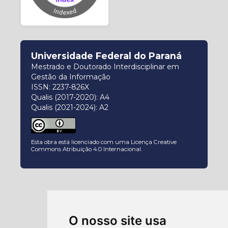
Universidade Federal do Paraná
Mestrado e Doutorado Interdisciplinar em
Gestão da Informação
ISSN: 2237-826X
Qualis (2017-2020): A4
Qualis (2021-2024): A2
Esta obra está licenciado com uma Licença
Creative
Commons Atribuição 4.0 Internacional
.
O nosso site usa