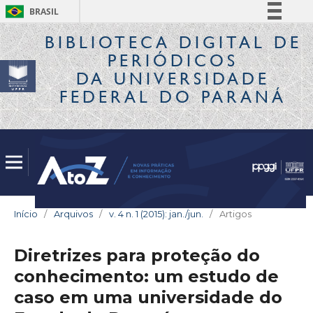
BRASIL
Simplifique!
BIBLIOTECA DIGITAL
DE
PERIÓDICOS
Comunica BR
DA UNIVERSIDADE
Participe
FEDERAL DO PARANÁ
Acesso à informação
Legislação
Canais
Início
/
Arquivos
/
v. 4 n. 1 (2015): jan./jun.
/
Artigos
Diretrizes para proteção do
conhecimento: um estudo de
caso em uma universidade do