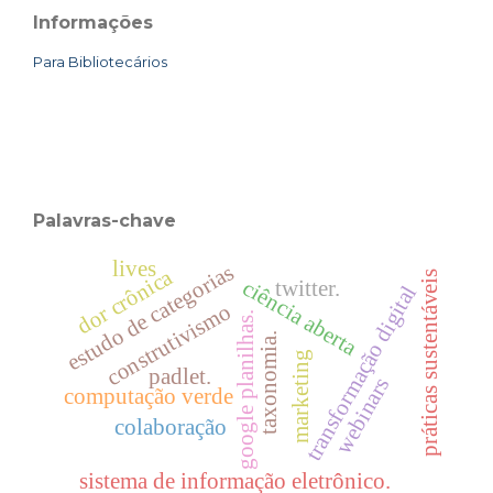
Informações
Para Bibliotecários
Palavras-chave
lives
estudo de categorias
dor crônica
práticas sustentáveis
ciência aberta
twitter.
transformação digital
construtivismo
google planilhas.
taxonomia.
marketing
padlet.
webinars
computação verde
colaboração
sistema de informação eletrônico.