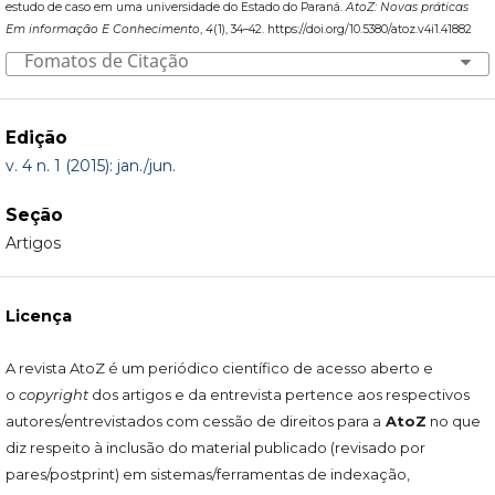
estudo de caso em uma universidade do Estado do Paraná.
AtoZ: Novas práticas
Em informação E Conhecimento
,
4
(1), 34–42. https://doi.org/10.5380/atoz.v4i1.41882
Fomatos de Citação
Edição
v. 4 n. 1 (2015): jan./jun.
Seção
Artigos
Licença
A revista AtoZ é um periódico científico de acesso aberto e
o
copyright
dos artigos e da entrevista pertence aos respectivos
autores/entrevistados com cessão de direitos para a
AtoZ
no que
diz respeito à inclusão do material publicado (revisado por
pares/postprint) em sistemas/ferramentas de indexação,