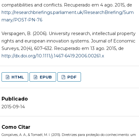
compatibilities and conflicts. Recuperado em 4 ago. 2015, de
http://researchbriefings.parliament.uk/ResearchBriefing/Sum
mary/POST-PN-76
Verspagen, B. (2006). University research, intellectual property
rights and european innovation systems. Journal of Economic
Surveys, 20(4), 607–632. Recuperado em 13 ago. 2015, de
http://dx.doi.org/10.1111/j.1467-6419.2006.00261.x
HTML
EPUB
PDF
Publicado
2015-09-14
Como Citar
Gonçalves, A. A., & Tomaél, M. I. (2015). Diretrizes para proteção do conhecimento: um