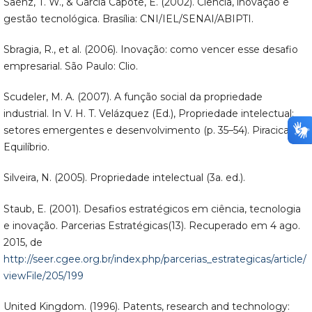
Saénz, T. W., & García Capote, E. (2002). Ciência, inovação e
gestão tecnológica. Brasília: CNI/IEL/SENAI/ABIPTI.
Sbragia, R., et al. (2006). Inovação: como vencer esse desafio
empresarial. São Paulo: Clio.
Scudeler, M. A. (2007). A função social da propriedade
industrial. In V. H. T. Velázquez (Ed.), Propriedade intelectual:
setores emergentes e desenvolvimento (p. 35–54). Piracicaba:
Equilíbrio.
Silveira, N. (2005). Propriedade intelectual (3a. ed.).
Staub, E. (2001). Desafios estratégicos em ciência, tecnologia
e inovação. Parcerias Estratégicas(13). Recuperado em 4 ago.
2015, de
http://seer.cgee.org.br/index.php/parcerias_estrategicas/article/
viewFile/205/199
United Kingdom. (1996). Patents, research and technology: