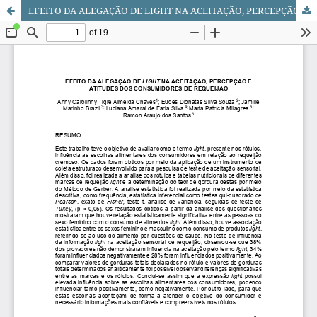
EFEITO DA ALEGAÇÃO DE LIGHT NA ACEITAÇÃO, PERCEPÇÃO E ATITUDES DOS CONSUMIDORES DE REQUEIJÃO