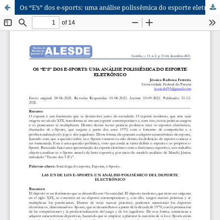
Os “E’s” dos e-sports: uma análise polissêmica do esporte eletrônico