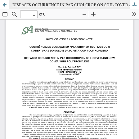
DISEASES OCCURRENCE IN PAK CHOI CROP ON SOIL COVER AND ROW COVER WITH POLYPROPYLENE