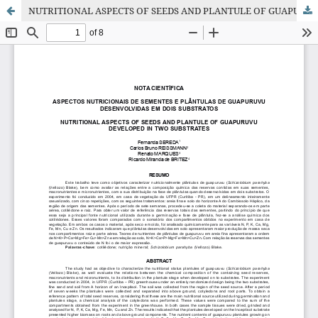
NUTRITIONAL ASPECTS OF SEEDS AND PLANTULE OF GUAPURUVU DEVELOPED IN TWO SUBSTRATES