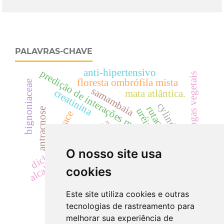
PALAVRAS-CHAVE
anti-hipertensivo
predição de interações moleculares
drogas vegetais
floresta ombrófila mista
bignoniaceae
samambaia
creatinina
mata atlântica.
cylindrocladium
rutaceae
uréia
antracnose
landrace
dicksonia sellowiana
cyp
dicksoniaceae
segurança
cilindrúria.
acácias
O nosso site usa
alcaloide
eficácia
hematúria
cookies
Este site utiliza cookies e outras
tecnologias de rastreamento para
melhorar sua experiência de