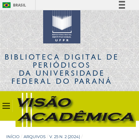
BRASIL
Simplifique!
Comunica BR
Participe
Acesso à informação
Legislação
BIBLIOTECA DIGITAL
DE
Canais
PERIÓDICOS
DA UNIVERSIDADE
FEDERAL DO PARANÁ
INÍCIO
/
ARQUIVOS
/
V. 25 N. 2 (2024)
/