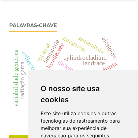
PALAVRAS-CHAVE
antracnose
samambaia
alcaloide
hematúria
rutaceae
dicksoniaceae
variabilidade genética
colletotrichum acutatum
cylindrocladium
dicksonia sellowiana
cilindrúria.
landrace
radiação gama
uréia
cyp
anti-hipertensivo
creatinina
cinzas totais
segurança
O nosso site usa
acácias
eficácia
coliformes
cookies
Este site utiliza cookies e outras
tecnologias de rastreamento para
melhorar sua experiência de
navegação para os seguintes