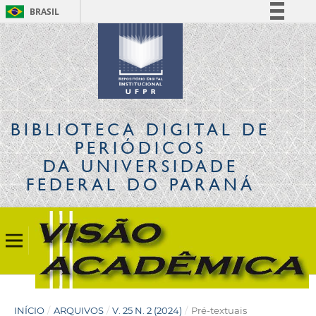
BRASIL
Simplifique!
Comunica BR
Participe
Acesso à informação
Legislação
BIBLIOTECA DIGITAL
DE
Canais
PERIÓDICOS
DA UNIVERSIDADE
FEDERAL DO PARANÁ
INÍCIO
/
ARQUIVOS
/
V. 25 N. 2 (2024)
/
Pré-textuais