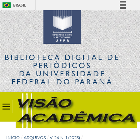
BRASIL
Simplifique!
Comunica BR
Participe
Acesso à informação
Legislação
BIBLIOTECA DIGITAL
DE
Canais
PERIÓDICOS
DA UNIVERSIDADE
FEDERAL DO PARANÁ
INÍCIO
/
ARQUIVOS
/
V. 24 N. 1 (2023)
/