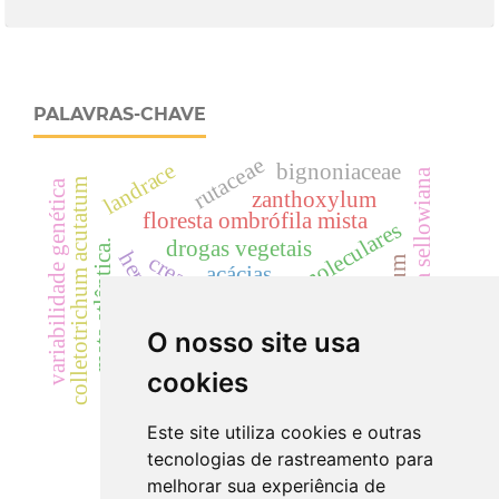
PALAVRAS-CHAVE
rutaceae
landrace
bignoniaceae
dicksonia sellowiana
colletotrichum acutatum
variabilidade genética
zanthoxylum
floresta ombrófila mista
predição de interações moleculares
drogas vegetais
mata atlântica.
hematúria
creatinina
cylindrocladium
acácias
cilindrúria.
dicksoniaceae
cyp
O nosso site usa
uréia
cookies
fusarium oxysporum
Este site utiliza cookies e outras
tecnologias de rastreamento para
melhorar sua experiência de