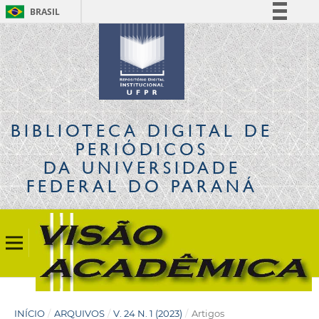
BRASIL
Simplifique!
Comunica BR
Participe
Acesso à informação
Legislação
BIBLIOTECA DIGITAL
DE
Canais
PERIÓDICOS
DA UNIVERSIDADE
FEDERAL DO PARANÁ
INÍCIO
/
ARQUIVOS
/
V. 24 N. 1 (2023)
/
Artigos