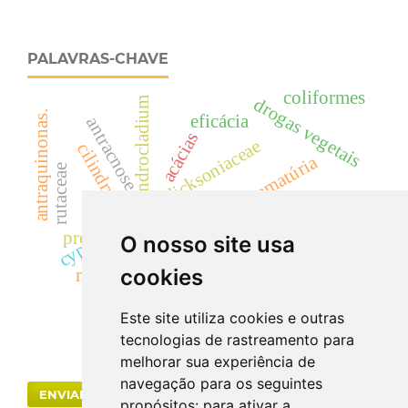
PALAVRAS-CHAVE
coliformes
drogas vegetais
cylindrocladium
antraquinonas.
eficácia
antracnose
acácias
dicksoniaceae
cilindrúria.
hematúria
rutaceae
landrace
uréia
creatinina
predição de interações moleculares
O nosso site usa
cyp
floresta ombrófila mista
samambaia
cookies
mata atlântica.
anti-hipertensivo
Este site utiliza cookies e outras
tecnologias de rastreamento para
melhorar sua experiência de
navegação para os seguintes
ENVIAR SUBMISSÃO
propósitos:
para ativar a