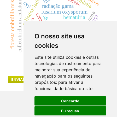
samambaia
cylindrocladium
rutaceae
floresta ombrófila mista
colletotrichum acutatum
cyp
radiação gama
fusarium oxysporum
dicksonia sellowiana
creatinina
segurança
eficácia
hematúria
mata atlântica.
acácias
cilindrúria.
toxicidade.
dicksoniaceae
O nosso site usa
uréia
cookies
Este site utiliza cookies e outras
tecnologias de rastreamento para
melhorar sua experiência de
navegação para os seguintes
ENVIAR SUBMISSÃO
propósitos:
para ativar a
funcionalidade básica do site
.
Concordo
Eu recuso