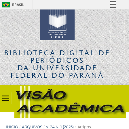
BRASIL
Simplifique!
Comunica BR
Participe
Acesso à informação
Legislação
BIBLIOTECA DIGITAL
DE
Canais
PERIÓDICOS
DA UNIVERSIDADE
FEDERAL DO PARANÁ
INÍCIO
/
ARQUIVOS
/
V. 24 N. 1 (2023)
/
Artigos