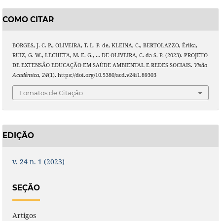
COMO CITAR
BORGES, J. C. P., OLIVEIRA, T. L. P. de, KLEINA, C., BERTOLAZZO, Érika,
RUIZ, G. W., LECHETA, M. E. G., … DE OLIVEIRA, C. da S. P. (2023). PROJETO
DE EXTENSÃO EDUCAÇÃO EM SAÚDE AMBIENTAL E REDES SOCIAIS.
Visão
Acadêmica
,
24
(1). https://doi.org/10.5380/acd.v24i1.89303
Fomatos de Citação
EDIÇÃO
v. 24 n. 1 (2023)
SEÇÃO
Artigos