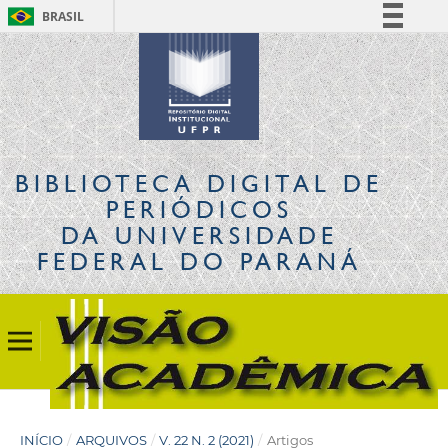
BRASIL
Simplifique!
Comunica BR
Participe
Acesso à informação
Legislação
BIBLIOTECA DIGITAL
DE
Canais
PERIÓDICOS
DA UNIVERSIDADE
FEDERAL DO PARANÁ
INÍCIO
/
ARQUIVOS
/
V. 22 N. 2 (2021)
/
Artigos