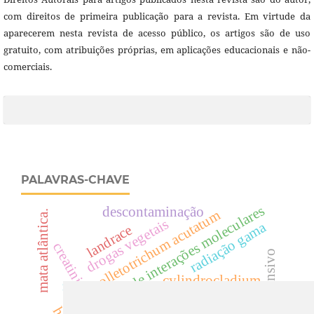
com direitos de primeira publicação para a revista. Em virtude da
aparecerem nesta revista de acesso público, os artigos são de uso
gratuito, com atribuições próprias, em aplicações educacionais e não-
comerciais.
PALAVRAS-CHAVE
predição de interações moleculares
descontaminação
colletotrichum acutatum
mata atlântica.
drogas vegetais
radiação gama
landrace
creatinina
anti-hipertensivo
cylindrocladium
cyp
uréia