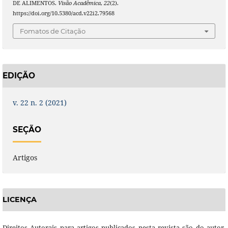
DE ALIMENTOS.
Visão Acadêmica
,
22
(2).
https://doi.org/10.5380/acd.v22i2.79568
Fomatos de Citação
EDIÇÃO
v. 22 n. 2 (2021)
SEÇÃO
Artigos
LICENÇA
Direitos Autorais para artigos publicados nesta revista são do autor,