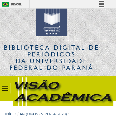
BRASIL
Simplifique!
Comunica BR
Participe
Acesso à informação
Legislação
BIBLIOTECA DIGITAL
DE
Canais
PERIÓDICOS
DA UNIVERSIDADE
FEDERAL DO PARANÁ
INÍCIO
/
ARQUIVOS
/
V. 21 N. 4 (2020)
/