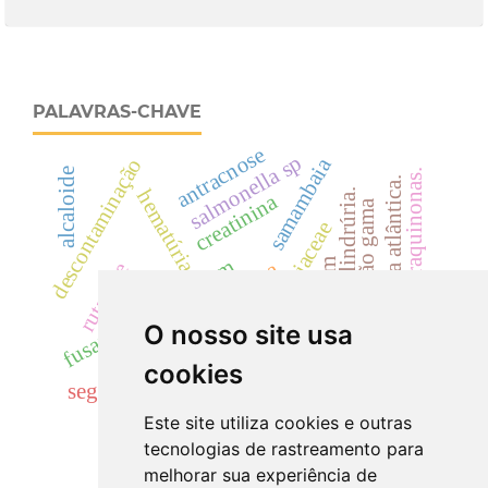
PALAVRAS-CHAVE
antracnose
salmonella sp
samambaia
descontaminação
alcaloide
antraquinonas.
mata atlântica.
hematúria
cilindrúria.
creatinina
radiação gama
dicksoniaceae
fusarium oxysporum
cylindrocladium
dicksonia sellowiana
rutaceae
toxicidade.
acácias
cyp
landrace
O nosso site usa
uréia
cookies
segurança
cinzas totais
Este site utiliza cookies e outras
tecnologias de rastreamento para
melhorar sua experiência de