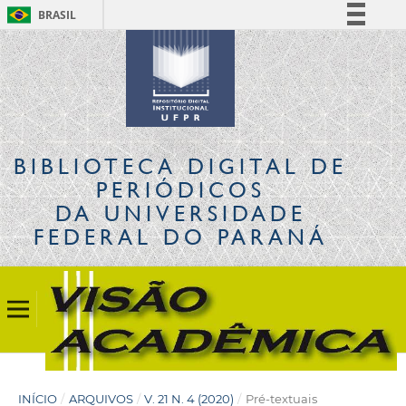
BRASIL
Simplifique!
Comunica BR
Participe
Acesso à informação
Legislação
BIBLIOTECA DIGITAL
DE
Canais
PERIÓDICOS
DA UNIVERSIDADE
FEDERAL DO PARANÁ
INÍCIO
/
ARQUIVOS
/
V. 21 N. 4 (2020)
/
Pré-textuais