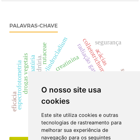
PALAVRAS-CHAVE
cylindrocladium
colletotrichum acutatum
segurança
radiação gama
rutaceae
acácias
drogas vegetais
creatinina
cilindrúria.
hematúria
espectrofotometria
cinzas totais
landrace
dicksonia sellowiana
dicksoniaceae
samambaia
cyp
uréia
O nosso site usa
eficácia
descontaminação
cookies
zanthoxylum
floresta ombrófila mista
Este site utiliza cookies e outras
tecnologias de rastreamento para
melhorar sua experiência de
navegação para os seguintes