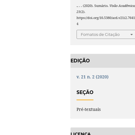
., . . (2020). Sumário.
Visão Acadêmica
21
(2).
https://doi.org/10.5380/acd.v21i2.764
4
Fomatos de Citação
EDIÇÃO
v. 21 n. 2 (2020)
SEÇÃO
Pré-textuais
LICENÇA