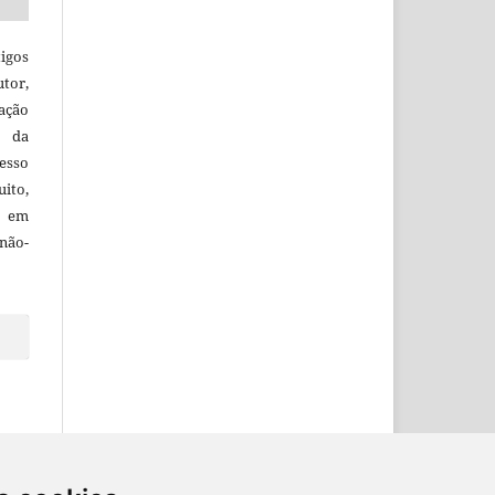
igos
utor,
ação
e da
esso
uito,
, em
não-