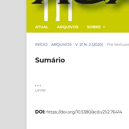
ATUAL
ARQUIVOS
SOBRE
INÍCIO
/
ARQUIVOS
/
V. 21 N. 2 (2020)
/
Pré-textuai
Sumário
. . .
UFPR
DOI:
https://doi.org/10.5380/acd.v21i2.76414