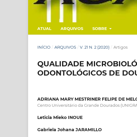
ATUAL
ARQUIVOS
SOBRE
INÍCIO
/
ARQUIVOS
/
V. 21 N. 2 (2020)
/
Artigos
QUALIDADE MICROBIOLÓ
ODONTOLÓGICOS DE DO
ADRIANA MARY MESTRINER FELIPE DE MEL
Centro Universitário da Grande Dourados (UNIGR
Leticia Mieko INOUE
Gabriela Johana JARAMILLO