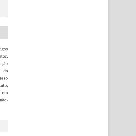
igos
utor,
ação
e da
esso
uito,
, em
não-