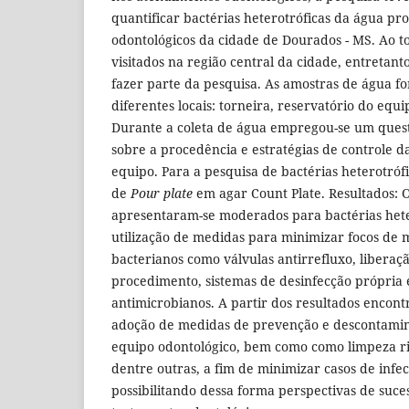
quantificar bactérias heterotróficas da água pr
odontológicos da cidade de Dourados - MS. Ao t
visitados na região central da cidade, entretan
fazer parte da pesquisa. As amostras de água f
diferentes locais: torneira, reservatório do equip
Durante a coleta de água empregou-se um ques
sobre a procedência e estratégias de controle 
equipo. Para a pesquisa de bactérias heterotrófic
de
Pour plate
em agar Count Plate. Resultados: 
apresentaram-se moderados para bactérias het
utilização de medidas para minimizar focos de
bacterianos como válvulas antirrefluxo, liberaçã
procedimento, sistemas de desinfecção própria e
antimicrobianos. A partir dos resultados encont
adoção de medidas de prevenção e descontami
equipo odontológico, bem como como limpeza ri
dentre outras, a fim de minimizar casos de infe
possibilitando dessa forma perspectivas de suc