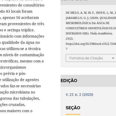
ovenientes de consultórios
odo 83 locais foram
DE MELO, A. M. M. F., INOUE, L. M., 
to, apenas 56 aceitaram
JARAMILLO, G. J. (2020). QUALIDAD
MICROBIOLÓGICA DA ÁGUA DE
oram provenientes de três
CONSULTÓRIOS ODONTOLÓGICOS D
o e seringa tríplice.
DOURADOS (MS).
Visão Acadêmica
,
tionário com informações
21
(2).
da qualidade da água no
https://doi.org/10.5380/acd.v21i2.724
as utilizou-se a técnica
7
Os níveis de contaminação
Fomatos de Citação
erotróficas, mesmo com a
 microrganismos
o prévia e pós-
 utilização de agentes
EDIÇÃO
rados faz-se necessárias
nação microbiana no
v. 21 n. 2 (2020)
gorosa das tubulações,
cções cruzadas,
SEÇÃO
essos maiores com o