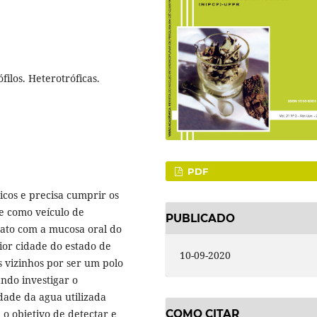
ilos. Heterotróficas.
PDF
icos e precisa cumprir os
ne como veículo de
PUBLICADO
ato com a mucosa oral do
ior cidade do estado de
10-09-2020
s vizinhos por ser um polo
ndo investigar o
dade da agua utilizada
 o objetivo de detectar e
COMO CITAR