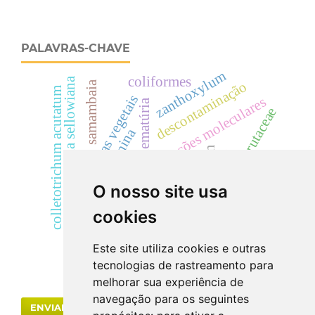
PALAVRAS-CHAVE
zanthoxylum
coliformes
dicksonia sellowiana
descontaminação
samambaia
colletotrichum acutatum
drogas vegetais
predição de interações moleculares
hematúria
rutaceae
creatinina
cylindrocladium
landrace
dicksoniaceae
cilindrúria.
cyp
O nosso site usa
acácias
uréia
eficácia
cookies
mata atlântica.
Este site utiliza cookies e outras
tecnologias de rastreamento para
melhorar sua experiência de
navegação para os seguintes
ENVIAR SUBMISSÃO