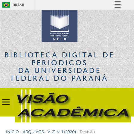
BRASIL
Simplifique!
Comunica BR
Participe
Acesso à informação
Legislação
BIBLIOTECA DIGITAL
DE
Canais
PERIÓDICOS
DA UNIVERSIDADE
FEDERAL DO PARANÁ
INÍCIO
/
ARQUIVOS
/
V. 21 N. 1 (2020)
/
Revisão