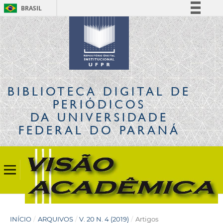
BRASIL
Simplifique!
Comunica BR
Participe
Acesso à informação
Legislação
BIBLIOTECA DIGITAL
DE
Canais
PERIÓDICOS
DA UNIVERSIDADE
FEDERAL DO PARANÁ
INÍCIO
/
ARQUIVOS
/
V. 20 N. 4 (2019)
/
Artigos