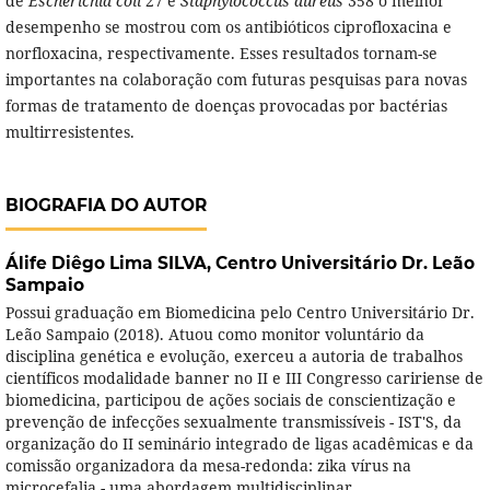
de
Escherichia coli
27 e
Staphylococcus aureus
358 o melhor
desempenho se mostrou com os antibióticos ciprofloxacina e
norfloxacina, respectivamente. Esses resultados tornam-se
importantes na colaboração com futuras pesquisas para novas
formas de tratamento de doenças provocadas por bactérias
multirresistentes.
BIOGRAFIA DO AUTOR
Álife Diêgo Lima SILVA,
Centro Universitário Dr. Leão
Sampaio
Possui graduação em Biomedicina pelo Centro Universitário Dr.
Leão Sampaio (2018). Atuou como monitor voluntário da
disciplina genética e evolução, exerceu a autoria de trabalhos
científicos modalidade banner no II e III Congresso caririense de
biomedicina, participou de ações sociais de conscientização e
prevenção de infecções sexualmente transmissíveis - IST'S, da
organização do II seminário integrado de ligas acadêmicas e da
comissão organizadora da mesa-redonda: zika vírus na
microcefalia - uma abordagem multidisciplinar.