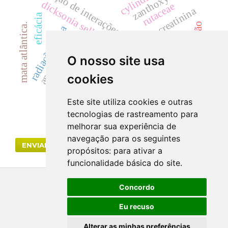
predição de interações moleculares
zanthoxylum
dicksonia sellowiana
rutaceae
creatinina
eficácia
descontaminação
mata atlântica.
radiação gama
hematúria
antracnose
cyp
uréia
acácias
O nosso site usa
dicksoniaceae
segurança
cookies
drogas vegetais
Este site utiliza cookies e outras
tecnologias de rastreamento para
melhorar sua experiência de
navegação para os seguintes
ENVIAR SUBMISSÃO
propósitos:
para ativar a
funcionalidade básica do site
.
Concordo
Eu recuso
Alterar as minhas preferências