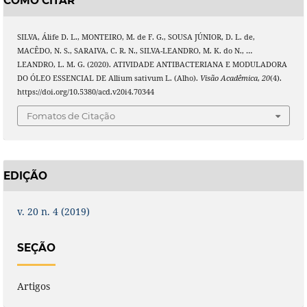
COMO CITAR
SILVA, Álife D. L., MONTEIRO, M. de F. G., SOUSA JÚNIOR, D. L. de,
MACÊDO, N. S., SARAIVA, C. R. N., SILVA-LEANDRO, M. K. do N., …
LEANDRO, L. M. G. (2020). ATIVIDADE ANTIBACTERIANA E MODULADORA
DO ÓLEO ESSENCIAL DE Allium sativum L. (Alho).
Visão Acadêmica
,
20
(4).
https://doi.org/10.5380/acd.v20i4.70344
Fomatos de Citação
EDIÇÃO
v. 20 n. 4 (2019)
SEÇÃO
Artigos