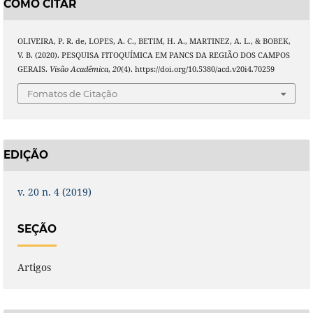
COMO CITAR
OLIVEIRA, P. R. de, LOPES, A. C., BETIM, H. A., MARTINEZ, A. L., & BOBEK,
V. B. (2020). PESQUISA FITOQUÍMICA EM PANCS DA REGIÃO DOS CAMPOS
GERAIS.
Visão Acadêmica
,
20
(4). https://doi.org/10.5380/acd.v20i4.70259
Fomatos de Citação
EDIÇÃO
v. 20 n. 4 (2019)
SEÇÃO
Artigos