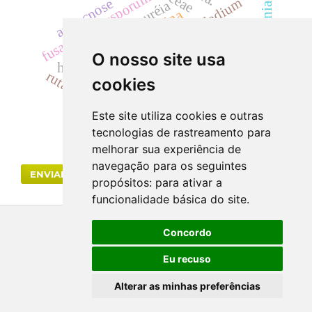
bignoniaceae
fusarium oxysporum
cylindrocladium
antracnose
uréia
creatinina
dicksonia sellowiana
landrace
zanthoxylum
samambaia
acácias
O nosso site usa
hematúria
rutaceae
cookies
toxicidade.
Este site utiliza cookies e outras
tecnologias de rastreamento para
melhorar sua experiência de
navegação para os seguintes
ENVIAR SUBMISSÃO
propósitos:
para ativar a
funcionalidade básica do site
.
Concordo
Eu recuso
Alterar as minhas preferências