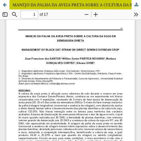
MANEJO DA PALHA DA AVEIA PRETA SOBRE A CULTURA DA SOJA EM SEMEADURA DIRETA