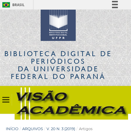
BRASIL
Simplifique!
Comunica BR
Participe
Acesso à informação
Legislação
BIBLIOTECA DIGITAL
DE
Canais
PERIÓDICOS
DA UNIVERSIDADE
FEDERAL DO PARANÁ
INÍCIO
/
ARQUIVOS
/
V. 20 N. 3 (2019)
/
Artigos