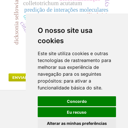
dicksonia sellowiana
cyp
colletotrichum acutatum
predição de interações moleculares
cilindrúria.
creatinina
radiação gama
dicksoniaceae
cylindrocladium
cinzas totais
hematúria
acácias
rutaceae
O nosso site usa
segurança
cookies
toxicidade.
Este site utiliza cookies e outras
tecnologias de rastreamento para
melhorar sua experiência de
navegação para os seguintes
ENVIAR SUBMISSÃO
propósitos:
para ativar a
funcionalidade básica do site
.
Concordo
Eu recuso
Alterar as minhas preferências