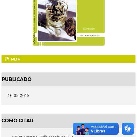
PDF
PUBLICADO
16-05-2019
COMO CITAR
., . (2019). Sumário.
Visão Acadêmica
,
20
(1).