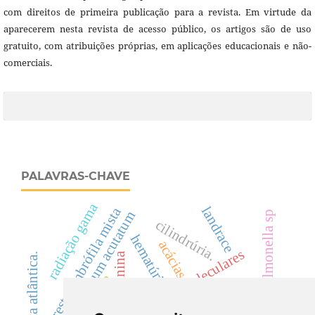
com direitos de primeira publicação para a revista. Em virtude da
aparecerem nesta revista de acesso público, os artigos são de uso
gratuito, com atribuições próprias, em aplicações educacionais e não-
comerciais.
PALAVRAS-CHAVE
radiação gama
landrace
floresta ombrófila mista
colletotrichum acutatum
salmonella sp
cilindrúria.
hematúria
acácias
predição de interações moleculares
creatinina
mata atlântica.
cyp
rutaceae
dicksoniaceae
eficácia