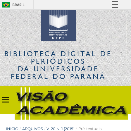
BRASIL
Simplifique!
Comunica BR
Participe
Acesso à informação
Legislação
BIBLIOTECA DIGITAL
DE
Canais
PERIÓDICOS
DA UNIVERSIDADE
FEDERAL DO PARANÁ
INÍCIO
/
ARQUIVOS
/
V. 20 N. 1 (2019)
/
Pré-textuais