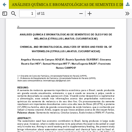
ANÁLISES QUÍMICA E BROMATOLÓGICAS DE SEMENTES E DE ÓLEO FIXO DE MELANCIA (CITRULLUS LANATUS, CUCURBITACEAE)