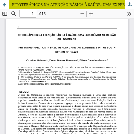
FITOTERÁPICOS NA ATENÇÃO BÁSICA À SAÚDE: UMA EXPERIÊNCIA NA REGIÃO SUL DO BRASIL