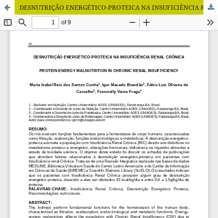
DESNUTRIÇÃO ENERGÉTICO-PROTEICA NA INSUFICIÊNCIA RENAL CRÔNICA